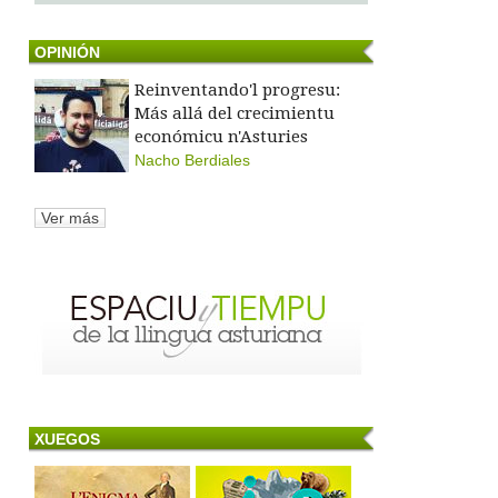
OPINIÓN
Reinventando'l progresu:
Más allá del crecimientu
económicu n'Asturies
Nacho Berdiales
Ver más
XUEGOS