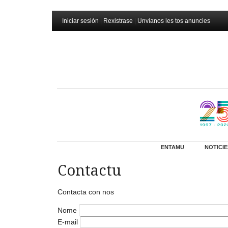
Iniciar sesión
|
Rexistrase
|
Unvíanos les tos anuncies
ENTAMU
NOTICIE
Contactu
Contacta con nos
Nome
E-mail