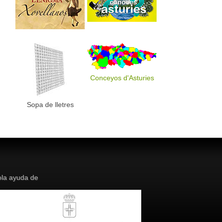
Conceyos d'Asturies
Sopa de lletres
la ayuda de