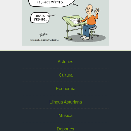
Asturies
Cultura
Economía
Llingua Asturiana
Música
Deportes