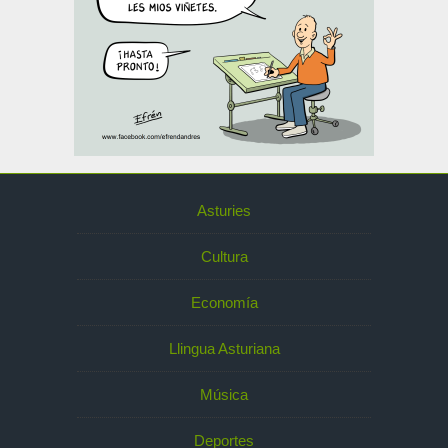
Asturies
Cultura
Economía
Llingua Asturiana
Música
Deportes