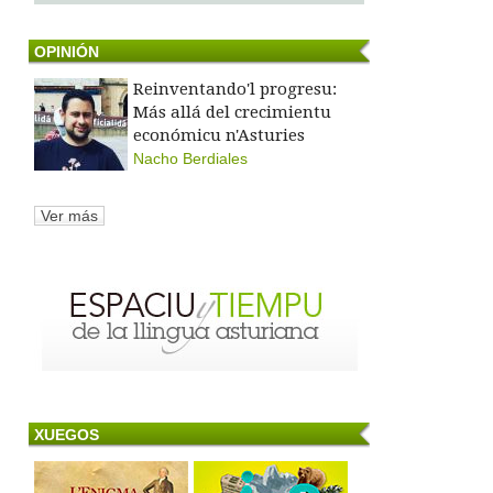
OPINIÓN
Reinventando'l progresu:
Más allá del crecimientu
económicu n'Asturies
Nacho Berdiales
Ver más
XUEGOS