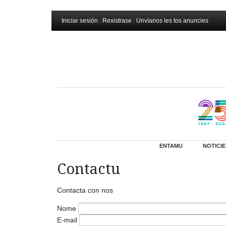
Iniciar sesión
|
Rexistrase
|
Unvíanos les tos anuncies
ENTAMU
NOTICIE
Contactu
Contacta con nos
Nome
E-mail