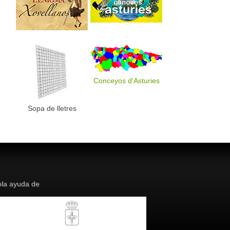
Conceyos d'Asturies
Sopa de lletres
la ayuda de