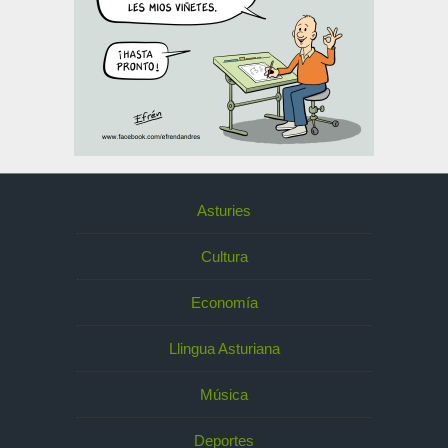
Asturies
Cultura
Economía
Llingua Asturiana
Música
Deportes